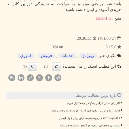
باشد.شما براحتی میتوانید به مراجعه به نمایندگی دوربین کانن ،
خریدی آسوده و ایمن داشته باشید.
منبع :
canon1.ir
1401/06/24
20:26:33
1324
5.0 / 5
تگهای خبر:
رپورتاژ
,
خدمات
,
فروش
,
فناوری
این مطلب اسنک را می پسندید؟
(0)
(1)
X
تازه ترین مطالب مرتبط
افزایش ذخایر الزامی بانکها در راه کنترل تورم
هشدار به زائرین اربعین این کار در عراق ۲ سال حبس دارد
اعلام لیست ۱۴ داروی ممنوعه عراق برای زوار ایرانی
بیشترین متقاضیان اربعین از کدام استان ها هستند؟