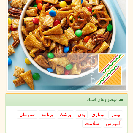
موضوع های اسنك
بیمار
بیماری
بدن
پزشك
برنامه
سازمان
آموزش
سلامت