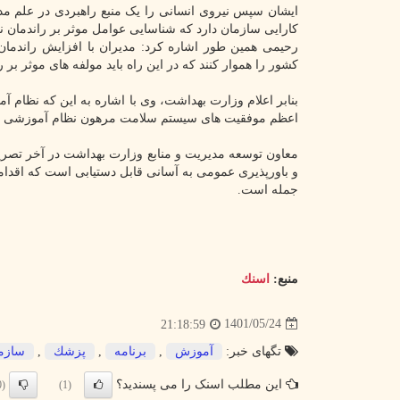
ایشان سپس نیروی انسانی را یک منبع راهبردی در علم م
کارایی سازمان دارد که شناسایی عوامل موثر بر راندمان نی
رحیمی همین طور اشاره کرد: مدیران با افزایش راندمان
کشور را هموار کنند که در این راه باید مولفه های موثر بر
بنابر اعلام وزارت بهداشت، وی با اشاره به این که نظ
اعظم موفقیت های سیستم سلامت مرهون نظام آموزشی کا
معاون توسعه مدیریت و منابع وزارت بهداشت در آخر تصریح
جمله است.
منبع:
اسنك
1401/05/24
21:18:59
تگهای خبر:
آموزش
,
برنامه
,
پزشك
,
سازم
این مطلب اسنک را می پسندید؟
(0)
(1)