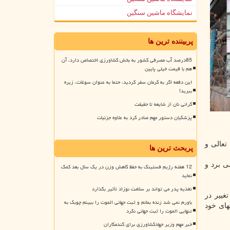
نمایشگاه ماشین سنگین
پربیننده ترین ها
85درصد آب مصرفی کشور به بخش کشاورزی اختصاص دارد، آن
هم با قیمت خیلی پایین
این دفعه اگر به کرمان سفر کردید، حتما به عنوان سوغات، زیره
ببرید!
گرانی نان از شایعه تا حقیقت
پزشکیان دستور مهم صادر کرد به علاوه جزئیات
تعالی و
پربحث ترین ها
ی برد و
12 هفته رژیم فستینگ به حفظ کاهش وزن در یک سال بعد کمک
نماید
تغذیه پدر می تواند بر سلامت نوزاد تأثیر بگذارد
غییر در
باورم نمی شد زنده بمانم و ثبت جهانی الموت را ببینم چوبک به
های خود
تنهایی الموت را ثبت جهانی نکرد
خبر مهم وزیر جهادکشاورزی برای گندمکاران