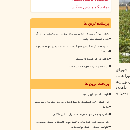
نمایشگاه ماشین سنگین
پربیننده ترین ها
85درصد آب مصرفی کشور به بخش کشاورزی اختصاص دارد، آن
هم با قیمت خیلی پایین
این دفعه اگر به کرمان سفر کردید، حتما به عنوان سوغات، زیره
ببرید!
گرانی نان از شایعه تا حقیقت
از اختلال هرزه خواری چه می دانید
 شورای
رایعالی
، وزارت
پربحث ترین ها
جامعه،
 معدن و
قیمت گندم تغییر نمود
12 هفته رژیم فستینگ به حفظ کاهش وزن در یک سال بعد کمک
نماید
تغذیه پدر می تواند بر سلامت نوزاد تأثیر بگذارد
باورم نمی شد زنده بمانم و ثبت جهانی الموت را ببینم چوبک به
تنهایی الموت را ثبت جهانی نکرد