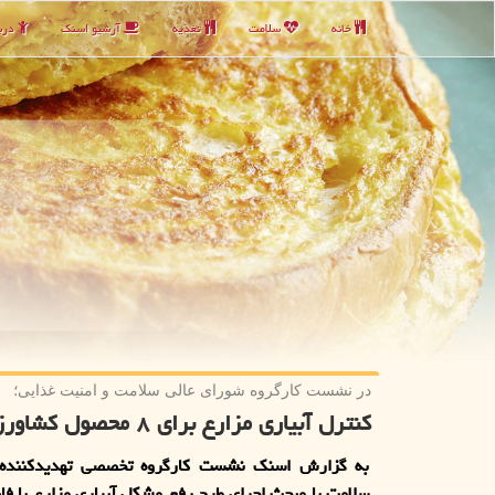
خانه
سلامت
تغذیه
آرشیو اسنك
دربا
در نشست كارگروه شورای عالی سلامت و امنیت غذایی؛
كنترل آبیاری مزارع برای ۸ محصول كشاورزی تبیین شد
به گزارش اسنك نشست كارگروه تخصصی تهدیدكننده 
سلامت با مبحث اجرای طرح رفع مشكل آبیاری مزارع با فا