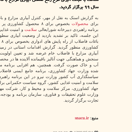
سال ۹۹ برگزار گردید.
به گزارش اسنک به نقل از مهر، کنترل آبیاری مزارع و ب
برای
محصولات
بخصوص برای ۸ محصول کشاورز
برنامه راهبردی دبیرخانه شورایعالی
سلامت
و امنیت غذایی 
این جلسه، تاکید بر تشدید بازدید از وضعیت آبیاری سط
باغا
کشاورزی منظور گردید. گزارش اقدامات استانی در زمی
آبیاری مزارع با فاضلاب خام عرضه شد و تعیین اولویت 
سنجش و هماهنگی جهت آنالیز باقیمانده آلاینده ها در مح
آب و خاک صورت گرفت. همچنین، هم افزایی برنامه م
شده وزارت جهاد کشاورزی، برنامه جامع ایمنی فاضل
سیاستگذاری آب کشور وزارت نیرو در این برنامه راهب
سلامت و امنیت غذایی کشور، گروه سیاست حکمرانی برای س
جهاد کشاورزی، مرکز سلامت و محیط و کار، شرکت مه
وزارت علوم تحقیقات و فناوری، سازمان برنامه و بودجه
تجارت برگزار گردید.
منبع:
snacu.ir