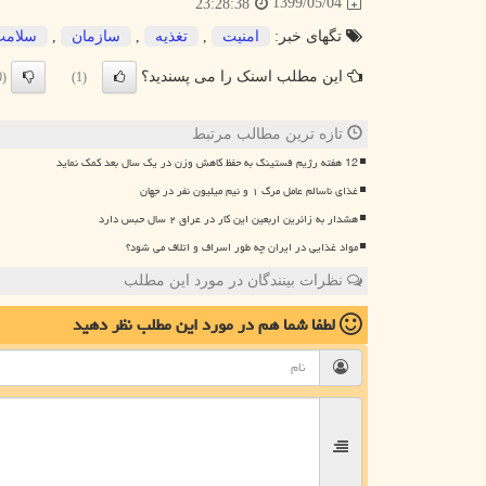
1399/05/04
23:28:38
تگهای خبر:
امنیت
,
تغذیه
,
سازمان
,
سلامت
این مطلب اسنک را می پسندید؟
(0)
(1)
تازه ترین مطالب مرتبط
12 هفته رژیم فستینگ به حفظ کاهش وزن در یک سال بعد کمک نماید
غذای ناسالم عامل مرگ ۱ و نیم میلیون نفر در جهان
هشدار به زائرین اربعین این کار در عراق ۲ سال حبس دارد
مواد غذایی در ایران چه طور اسراف و اتلاف می شود؟
نظرات بینندگان در مورد این مطلب
لطفا شما هم
در مورد این مطلب
نظر دهید