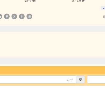
2548
5.0 / 5
X