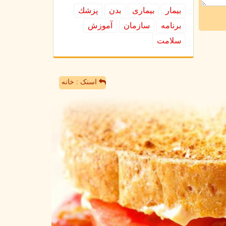
بیمار
بیماری
بدن
پزشك
برنامه
سازمان
آموزش
سلامت
اسنک : خانه