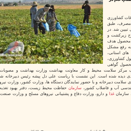
اغات کشاورزی
ی پر مصرف، طبق
تبیین شد. در
وح زیرکشت و
ت فاضلاب از راه پایش های ادواری بخصوص برای ۸ محصول هدف
نه رفع مشکل
های استانی،
صول کشاورزی،
حصول گواهی
اب مرکز سلامت محیط و کار معاونت بهداشت وزارت بهداشت و مصوبات
ردی دیده شده است. این نشست با ریاست علی دل پیشه رئیس دبیرخانه شو
لامت دبیرخانه و با حضور نمایندگان دستگاه ها، وزارت کشور، وزارت نیرو
ندسی آب و فاضلاب کشور،
سازمان
حفاظت محیط زیست، دفتر بهبود تغذیه 
، سازمان
غذا
و دارو، وزارت دفاع و پشتیبانی نیروهای مسلح و وزارت صنعت