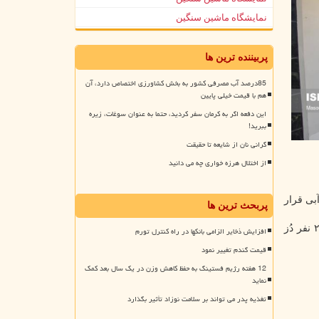
نمایشگاه ماشین سنگین
پربیننده ترین ها
85درصد آب مصرفی کشور به بخش کشاورزی اختصاص دارد، آن
هم با قیمت خیلی پایین
این دفعه اگر به کرمان سفر کردید، حتما به عنوان سوغات، زیره
ببرید!
گرانی نان از شایعه تا حقیقت
از اختلال هرزه خواری چه می دانید
 و ۱۰۶ شهرستان در وضعیت آبی قرار
پربحث ترین ها
تا حالا ۶۴ میلیون و ۷۵۳ هزار و ۳۴۹ نفر دُز اول، ۵۸ میلیون و ۱۱۸ هزار و ۲۹۶ نفر دُز
افزایش ذخایر الزامی بانکها در راه کنترل تورم
قیمت گندم تغییر نمود
12 هفته رژیم فستینگ به حفظ کاهش وزن در یک سال بعد کمک
نماید
تغذیه پدر می تواند بر سلامت نوزاد تأثیر بگذارد