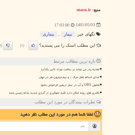
منبع:
snacu.ir
1401/05/03
17:03:00
تگهای خبر:
بیمار
,
بیماری
این مطلب اسنک را می پسندید؟
(0)
(1)
تازه ترین مطالب مرتبط
تغذیه پدر می تواند بر سلامت نوزاد تأثیر بگذارد
غذای ناسالم عامل مرگ ۱ و نیم میلیون نفر در جهان
محلول ORS و آب در سفر اربعین فراموش نشود
باکتری های روده امکان دارد کلید جلوگیری از آلرژی شدید بادام زمینی باشد
نظرات بینندگان در مورد این مطلب
لطفا شما هم
در مورد این مطلب
نظر دهید