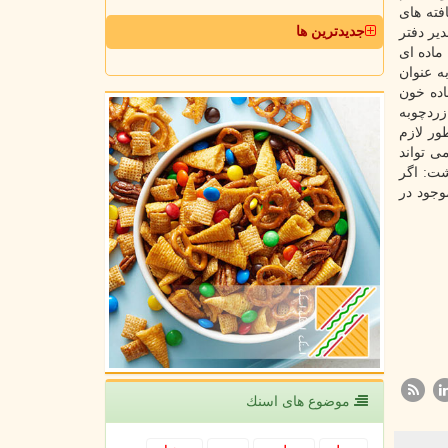
فته های
جدیدترین ها
یر دفتر
ماده ای
ت ریه ها و کاهش خلط در ریه کمک می کنند. اسماعیل زاده اضافه کرد: مکمل ویتامین D مصرف کنید. ویتامین D به عنوان
 بدن خود با یک آزمایش ساده خون
 اشاره به این که زردچوبه
ور لازم
ی تواند
شت: اگر
وجود در
موضوع های اسنك