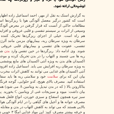
توضیحاتی ارائه نمود.
به گزارش اسنک به نقل از مهر، احمد اسماعیل زاده اظها
است که کشور درگیر معضل آلودگی هوا با ریزگردها است
مطالعات حاکی از آنست که قرار گرفتن در معرض آلودگی
وسیعی از اثرات بر سیستم تنفسی و قلبی عروقی و افزای
هم راه است. خیلی از اجزای ریزگردها تحریک کننده 
سرطان به ویژه سرطان ریه، بیماریهای مزمن مانند آلرژ
تنفسی، عفونت های تنفسی و بیماریهای قلبی عروق
شوند. وی ادامه داد: ریزگردها در حین تنفس وارد
بدن
شده
ریه ها می چسبند و التهاب را در بدن تحریک کرده و مو
اکسیدان های بدن به ویژه آنتی اکسیدان های مایع پوششی
به ویژه سرطان ریه افزایش می یابد. اسماعیل زاده افزود: 
آنتی اکسیدان های غذایی می توانند به کاهش اثرات مخرب ن
بیان این که برای
سلامت
خود و سلامتی ریه ها باید سفا
استفاده کنید. مصرف بالای هویج، کدو حلوایی، گوجه فرنگی،
بتاکاروتن بالا ( که
بیان داشت: میو
سبز تیره همچون اسفناج و سبزی خوردن، انواع فلفل همچون
بالایی هستند که می تواند به کاهش التهاب در بدن و مقابل
و خرفه بیشت