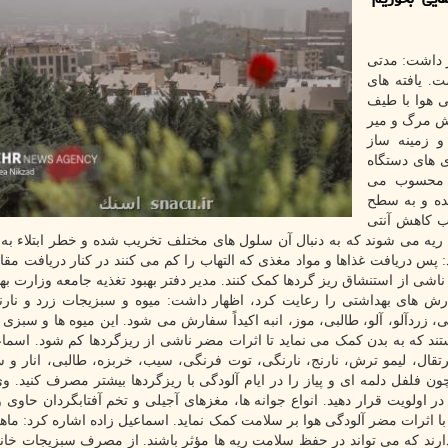
ر داشت: مدتی
. یافته های
 هوا با طیف
ش مرگ و میر
و زمینه ساز
ی های دستگاه
ی محسوب می
 و به سطح
جب کاهش آنتی
 ریه می شوند که به دنبال آن سلول های مختلف تخریب شده و خطر ابتلاء ب
پس دریافت غذاها و مواد مغذی که التهاب را کم می کنند در کنار دریافت مقادی
اشی از استنشاق ریز گردها کمک کنند. مدیر دفتر بهبود تغذیه جامعه وزارت به
رش های بهداشتی را رعایت کرد، اظهار داشت: میوه و سبزیجات زرد و نارن
 زردآلو، آلو، طالبی، موز، انبه اکیداً سفارش می شود. این میوه ها و سبزی ه
 در بدن تبدیل به ویتامین A می شود) هستند که به بدن کمک می نماید تا اثرات مضر ناشی از ریزگردها کم شود. ا
ه و سبزیجات غنی از ویتامین C بخورید. پرتقال، لیمو ترش، نارنج، نارنگی، توت فرنگی، سیب، خربزه، طالبی، انا
 فلفل دلمه ای و پیاز را در ایام آلودگی با ریزگردها بیشتر مصرف کنید. وی
ه با اثرات مضر آلودگی هوا بر سلامت کمک نماید. اسماعیل زاده اشاره کرد: ماه
ر مصرف کنید: این مواد غذایی امگا ۳ خوبی دارند که می تواند در حفظ سلامت ریه ها مؤثر باشند. از مصرف سبزیجات 