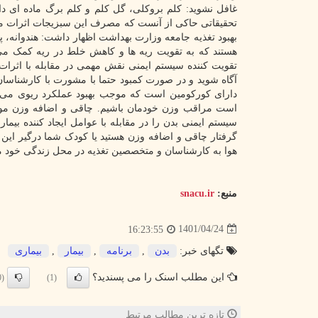
غافل نشوید: کلم بروکلی، گل کلم و کلم برگ ماده ای د
تحقیقاتی حاکی از آنست که مصرف این سبزیجات اثرات منفی
بهبود تغذیه جامعه وزارت بهداشت اظهار داشت: هندوانه، پی
دارای کورکومین است که موجب بهبود عملکرد ریوی می شو
است مراقب وزن خودمان باشیم. چاقی و اضافه وزن موجب 
سیستم ایمنی بدن را در مقابله با عوامل ایجاد کننده بیم
گرفتار چاقی و اضافه وزن هستید یا کودک شما درگیر ای
هوا به کارشناسان و متخصصین تغذیه در محل زندگی خود مر
منبع:
snacu.ir
1401/04/24
16:23:55
تگهای خبر:
بدن
,
برنامه
,
بیمار
,
بیماری
این مطلب اسنک را می پسندید؟
(0)
(1)
تازه ترین مطالب مرتبط