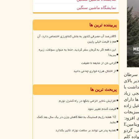
نمایشگاه ماشین سنگین
پربیننده ترین ها
85درصد آب مصرفی کشور به بخش کشاورزی اختصاص دارد، آن
هم با قیمت خیلی پایین
این دفعه اگر به کرمان سفر کردید، حتما به عنوان سوغات، زیره
ببرید!
گرانی نان از شایعه تا حقیقت
از اختلال هرزه خواری چه می دانید
ه سرطان
ر بالای
داشت با
پربحث ترین ها
جی زیاد
ا دارای
افزایش ذخایر الزامی بانکها در راه کنترل تورم
سماعیل زاده
قیمت گندم تغییر نمود
ر و سبزیجات
12 هفته رژیم فستینگ به حفظ کاهش وزن در یک سال بعد کمک
 افزود:
نماید
مصرف جوانه ها و آجیل های گیاهی را در ایام آلودگی هوا در اولویت قرار دهید. انواع جوانه ها، مغزهای آجیلی و تخم آفتابگردان حاوی ویتامینE
تغذیه پدر می تواند بر سلامت نوزاد تأثیر بگذارد
ی، گردو
خانواده کلم