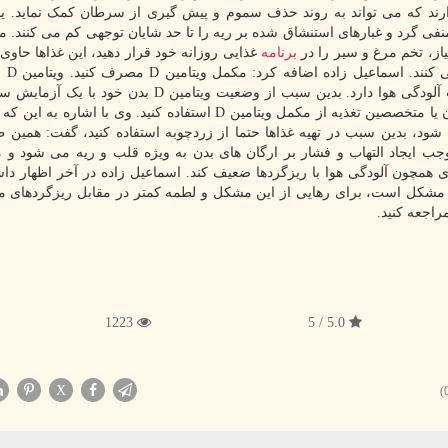
ارند که می تواند به روند حذف سموم و پیش گیری از سرطان کمک نماید. یا
 گرد و غبارهای استنشاق شده بر ریه را تا حد شایان توجهی کم می کنند. مد
از، تخم مرغ و سیر را در
برنامه
غذایی روزانه خود قرار دهید، این غذاها حاوی 
هستند که به تقوی
تقویت کننده سیستم ایمنی نقش مهمی در مقابله با اثرات آلودگی هوا دارد. بدین سبب از وضعیت ویتامین D
آگاه شوید و در صورت کمبود حتما با مشورت با کارشناسان یا متخصصین تغذیه از مکمل ویتامین D استفاده کنید. وی با
د، بدین سبب در تهیه غذاها حتما از زردچوبه استفاده کنید، گفت: همین ط
ایجاد التهاب و فشار بر ارگان های بدن به ویژه قلب و ریه می شود و م
اری همچون آلودگی هوا با ریزگردها ضعیف کند. اسماعیل زاده در آخر اظهار دا
ن مشکل است، برای رهایی از این مشکل و لطمه کمتر در مقابل ریزگردهای م
اجعه کنید.
1223
5.0 / 5
X