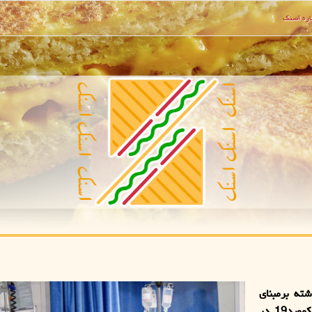
ره اسنك
داشت، در 24 ساعت گذشته برمبنای
معیارهای قطعی تشخیصی، 1007 بیمار جدید مبتلا به کووید19 در