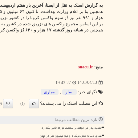
به گزارش اسنک به نقل از ایسنا، آخرین بار هفتم اردیبهشت ماه بود که آما
هزار و ۹۹۱ نفر نیز دُز سوم واکسن کرونا را در کشور تزریق کرده اند.
بر این اساس مجموع واکسن های تزریق شده در کشور به ۱۵۰ میلیون و ۴۳۸ هزار و ۴۴۲ دُز رسید.
همچنین
در شبانه روز گذشته ۱۷ هزار و ۶۳۰ دُز واکسن کرونا در کشور تزریق شده است.
منبع:
snacu.ir
1401/04/13
19:43:27
تگهای خبر:
بیمار
,
بیماری
این مطلب اسنک را می پسندید؟
(0)
(1)
تازه ترین مطالب مرتبط
تغذیه پدر می تواند بر سلامت نوزاد تأثیر بگذارد
غذای ناسالم عامل مرگ ۱ و نیم میلیون نفر در جهان