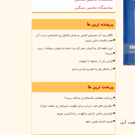
نمایشگاه ماشین سنگین
پربیننده ترین ها
85درصد آب مصرفی کشور به بخش کشاورزی اختصاص دارد، آن
هم با قیمت خیلی پایین
این دفعه اگر به کرمان سفر کردید، حتما به عنوان سوغات، زیره
ببرید!
گرانی نان از شایعه تا حقیقت
از اختلال هرزه خواری چه می دانید
پربحث ترین ها
پرداخت مطالبات گندمکاران به کجا رسید؟
سفارش های طب ایرانی برای تقویت شیرمادر و سلامت نوزاد
افزایش ذخایر الزامی بانکها در راه کنترل تورم
قیمت گندم تغییر نمود
وضعیت زرد و ۳۴۳ شهرستان در وضعیت آبی