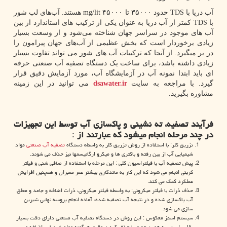
آب دریا با
TDS
حدود ۳۵۰۰۰ تا ۴۵۰۰۰
mg/lit
هستند. آب‌های لب شور
با
TDS
کمتر از آب دریا به عنوان یکی از ترکیب های استاندارد از بین
آب های موجود در سراسر جهان شناخته می‌شود و از وسعت بسیار
زیادی برخوردار است که بخش عظیمی از آب‌های جهان پیرامون را
در بر میگیرد. از آنجا که ترکیبات آب های شور می تواند تفاوت بسیار
زیادی داشته باشد، برای ساخت یک دستگاه تصفیه آب صنعتی حرفه
ای باید ابتدا نمونه آب در آزمایشگاه آب، مورد آزمایش دقیق قرار
گیرد. با مراجعه به سایت
dsawater.ir
می توانید در این زمینه
مشاوره بگیرید.
فرآیند تصفیه، ته نشینی و پاکسازی آب توسط این تجهیزات
در چند مرحله انجام میشود که عبارتند از
:
تزریق کلر: با استفاده از روش تزریق کلر به واسطه دستگاه
تصفیه آب صنعتی
مواد
شیمیایی آب از بین رفته و باکتری ها و میکرو ارگانیسمها نیز حذف می شوند.
پیش تصفیه آب با فیلتراسیون کلی
:
این مرحله با استفاده از صافی شنی و فیلتر
کربنی انجام می شود که این کار به ماندگاری بیشتر عمر ممبران و همچنین افزایش
عملکرد کمک می کند.
حذف ذرات با فیلتر میکرونی: به واسطه فیلتر میکرونی، ذرات اضافه و جامد و معلق
آب پاکسازی شده و در نتیجه آب تصفیه شده، آماده انجام پروسه نهایی شیرین
سازی می شود.
سیستم اسمز معکوس : این روش در دستگاه تصفیه آب صنعتی دارای دقت بسیار
بالایی است، به همین جهت با حذف کردن دقیق هرگونه مواد شیمیایی اضافه و