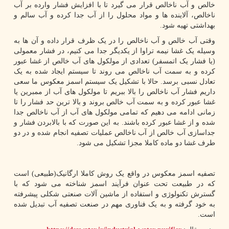
خالص و آب ناخالص قرار می گیرد تا با افزایش فشار وارده بر آب
ناخالص، آلاینده ها و مواد محلول را از آب جدا کرده و آب سالم و
بهداشتی تهیه شود.
وقتی آب خالص و آب ناخالص را در یک ظرف قرار داده و آن ها به
وسیله یک غشا نیمه تراوا از یکدیگر جدا می کنیم، در فشار معمولی
(یا فشار یک اتمسفر) تعدادی از مولکول های آب خالص از غشا عبور
کرده و به سمت آب ناخالص می روند تا سیستم ایجاد شده به یک
تعادل نسبی برسد. حالا با تشکیل یک سیستم اسمز معکوس ما سعی
داریم فشار آب ناخالص را بالا ببریم تا مولکول های آب از ممبرین یا
غشا عبور کرده و به سمت آب خالص بروند و بالا ترین حد فشار را تا
زمانی ادامه می دهیم که تمامی مولکول های آب از آب ناخالص جدا
شده و از غشا عبور کرده باشند. به این صورت که با بالابردن فشار و
جداسازی آب خالص از آب ناخالص عملیات تصفیه انجام شده و در دو
طرف غشا دو ماده کاملا مجزا تشکیل می شود.
تصفیه اسمز معکوس در واقع یک روش کاملا ارگانیک(طبیعی) است
که در طبیعت تحت عنوان فرآیند اسمز شناخته می شود که با
گسترش تکنولوژی و استفاده از ماشین آلات صنعتی شکلی پیشرفته
به خود گرفته و به یک فناوری مهم در صنعت تصفیه آب تبدیل شده
است.