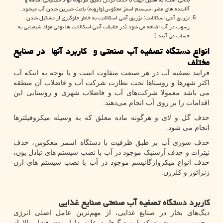
آلاینده های مضر، سیستم اسمز معکوس(وارونه) باعث شیرین شدن آب میشود.
تزریق آنتی اسکالانت: تزریق آنتی اسکالانت به خاطر جلوگیری از تشکیل شدن
رسوب در آب اضافه می شود.(در حقیقت آنتی اسکالانت ها نوعی مواد شیمیایی به
حساب می آیند.)
انواع دستگاه تصفیه آب صنعتی و کاربرد آنها در صنایع
مختلف
فرایند تصفیه آب در هر صنعت متفاوت است و با توجه به اینکه آب
اکثر شهرها و روستاها تحت نظارت شرکت آب و فاضلاب آن منطقه
می باشد معمولا شرکت‌های آب و فاضلاب شهری و روستایی این
اقدامات را بر روی آب انجام می‌دهند:
حذف گل ‌و لای و هرگونه ماده معلق که به وسیله میکروفیلترها
انجام می شود.
حذف شوری آب بر طبق ظرفیت با دستگاه اسمز معکوس، حذف
نیترات و حذف آرسنیک موجود در آب با نصب سیستم های تبادل یون،
حذف انواع میکروارگانیسم‌ موجود در آب با نصب سیستم های ازن
ژنراتور و کلرزن.
کاربرد دستگاه تصفیه آب صنعتی صنایع غذایی
دیگ‌های بخار در صنایع غذایی، از مهم‌ترین عامل اصلی انرژی
محسوب می شوند که این دیگ‌ها به علت دارا بودن فشار بالا از