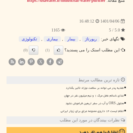
منبع مقاله:
https://dsawater.ir/industrial-water-purifier
1401/04/06
16:48:12
1165
5.0 / 5
تگهای خبر:
رپورتاژ
,
بیمار
,
بیماری
,
تكنولوژی
این مطلب اسنک را می پسندید؟
(0)
(1)
X
تازه ترین مطالب مرتبط
تغذیه پدر می تواند بر سلامت نوزاد تأثیر بگذارد
غذای ناسالم عامل مرگ ۱ و نیم میلیون نفر در جهان
محلول ORS و آب در سفر اربعین فراموش نشود
اعلام لیست ۱۴ داروی ممنوعه عراق برای زوار ایرانی
نظرات بینندگان در مورد این مطلب
لطفا شما هم
نظر دهید