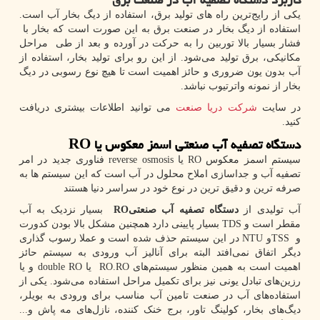
یکی از رایج‌ترین راه های تولید برق، استفاده از دیگ بخار آب است.
استفاده از دیگ بخار در صنعت برق به این صورت است که بخار با
فشار بسیار بالا توربین را به حرکت در آورده و بعد از طی مراحل
مکانیکی، برق تولید می‌شود. از این رو برای تولید بخار، استفاده از
آب بدون یون ضروری و حائز اهمیت است تا هیچ‌ نوع رسوبی در دیگ
بخار از نمونه واترتیوب نباشد.
در سایت
شرکت دریا صنعت
می توانید اطلاعات بیشتری دریافت
کنید.
دستگاه تصفیه آب صنعتی اسمز معکوس یا
RO
سیستم اسمز معکوس
RO
یا
reverse osmosis
فناوری جدید در امر
تصفیه آب و جداسازی املاح محلول در آب است که این سیستم ها به
صرفه ترین و دقیق ترین در نوع خود در سراسر دنیا هستند
آب تولیدی از
دستگاه تصفیه آب صنعتی
RO
بسیار نزدیک به آب
مقطر است و
TDS
بسیار پایینی دارد همچنین مشکل بالا بودن کدورت
و
TSS
و
NTU
در این سیستم حذف شده است و عملا رسوب گذاری
دیگر اتفاق نمی‌افتد البته برای آنالیز آب ورودی به سیستم حائز
اهمیت است به همین منظور سیستم‌های
RO.RO
یا
double RO
و یا
رزین‌های تبادل یونی نیز برای تکمیل مراحل استفاده می‌شود. یکی از
استفاده‌های آب در صنعت تامین آب مناسب برای ورودی به بویلر،
دیگ‌های بخار، کولینگ تاور، برج خنک کننده، نازل‌های مه پاش و...