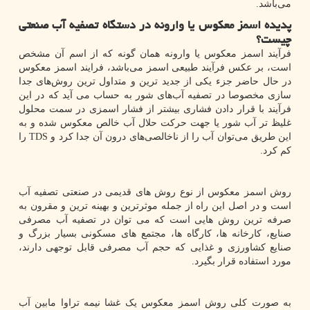
می‌باشد.
پدیده اسمز معکوس یا وارونه در دستگاه تصفیه آب صنعتی
چیست؟
فرآیند اسمز معكوس یا وارونه همان گونه كه از اسم آن مشخص
است، بر عکس فرآیند طبیعی اسمز می‌باشد، فرایند اسمز معکوس
در حال حاضر جزء یكی از جدید ترین و متداول ترین روش‌های جدا
سازی مخصوصا در تصفیه آب‌های شور به حساب می آید که در این
فرآیند با قرار دادن فشاری بیشتر از فشار اسمزی در سمت محلول
غلیظ تر آب شور یا جهت حركت حلال آب خالص معکوس شده و به
این طریق می‌توان آب را از ناخالصی‌های درون آن جدا كرد و
TDS
را
کم کرد.
روش اسمز معکوس از نوع روش های قدیمی در صنعتی تصفیه آب
است و در اصل این راه از جمله موثرترین و بهینه ترین و مقرون به
صرفه ترین روش هایی است که می توان در تصفیه آب مصرفی
صنایع، کارخانه ها، کارگاه ها، مجتمع های مسکونی بسیار بزرگ و
صنایع کشاورزی و غذایی که حجم آب مصرفی قابل توجهی دارند،
مورد استفاده قرار بگیرد.
به صورت کلی روش اسمز معکوس یک غشا نیمه تراوا مابین آب