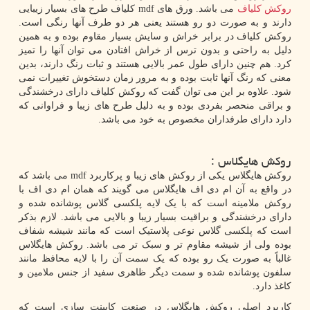
روکش کلیاف
می باشد. ورق های
mdf
کلیاف طرح های بسیار زیبایی
دارند و به صورت دو رو هستند یعنی هر دو طرف آنها رنگی است.
روکش کلیاف در برابر خراش و سایش بسیار مقاوم بوده و به همین
دلیل به راحتی و بدون ترس از خراش افتادن می توان آنها را تمیز
کرد. هم چنین دارای طول عمر بالایی هستند و ثبات رنگ دارند، بدین
معنی که رنگ آنها ثابت بوده و به مرور زمان دستخوش تغییرات نمی
شود. علاوه بر این می توان گفت که روکش کلیاف دارای درخشندگی
و براقی منحصر بفردی بوده و به دلیل طرح های زیبا و فراوانی که
دارد دارای طرفداران مخصوص به خود می باشد.
روکش هایگلاس :
روکش هایگلاس یکی از روکش های زیبا و پرکاربرد
mdf
می باشد که
در واقع به آن ام دی اف هایگلاس می گویند که همان ام دی اف با
روکش ملامینه است که با یک لایه پلکسی گلاس پوشانده شده و
دارای درخشندگی و براقیت بسیار زیبا و بالایی می باشد. لازم بذکر
است که پلکسی گلاس نوعی پلاستیک است که مانند شیشه شفاف
بوده ولی از شیشه مقاوم تر و سبک ‌تر می باشد. روکش هایگلاس
غالباً به صورت یک رو بوده که یک سمت آن را با لایه محافظ مانند
سلفون پوشانده شده و سمت دیگر ظاهری سفید از جنس ملامین و
کاغذ دارد.
کاربرد اصلی روکش هایگلاس در صنعت کابینت سازی است که