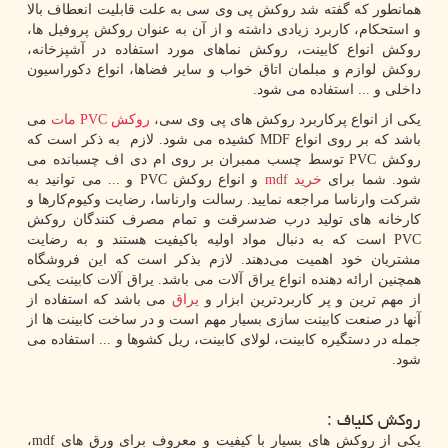
همانطور که گفته شد روکش پی وی سی به علت قابلیت انعطاف‌ بالا
و استحکام، کاربرد زیادی داشته و از آن به عنوان روكش پروفیل ‌ها،‌
روكش انواع کابینت، روکش نماهای مورد استفاده در آشپزخانه،
روکش لوازم و مبلمان اتاق خواب و سایر فضاها، انواع دکوراسیون
داخلی و ... استفاده می شود.
یکی از انواع پرکاربرد روکش های پی وی سی،
روکش
PVC
مات
می
باشد که بر روی انواع
MDF
کشیده می شود. لازم به ذکر است که
روکش
PVC
توسط چسب ممبران بر روی ام دی اف چسبانده می
شود. شما برای
خرید
mdf
و انواع روکش
PVC
و ... می توانید به
شرکت وارناسا مراجعه نمایید. رسالت وارناسا، رضایت وکیوم‌کارها و
کارخانه‌ های تولید درب ضدسرقت و تمام مصرف کنندگان روکش
PVC
است که به دنبال مواد اولیه باکیفیت هستند و به رضایت
مشتریان خود اهمیت می‌دهند. لازم بذکر است که این فروشگاه
همچنین ارائه دهنده انواع یراق آلات می باشد. یراق آلات کابینت یکی
از مهم ترین و پر کاربردترین ابزار و
یراق
می باشد که استفاده از
آنها در صنعت کابینت سازی بسیار مهم است و در ساخت کابینت ها از
جمله در دستگیره کابینت، لولای کابینت، ریل کشوها و ... استفاده می
شود.
روکش کلیاف :
یکی از روکش های بسیار با کیفیت و معروف برای ورق های
mdf
،