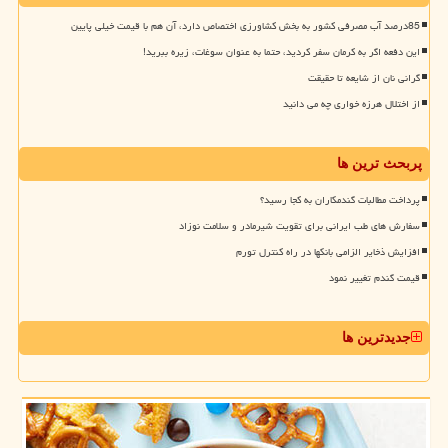
85درصد آب مصرفی کشور به بخش کشاورزی اختصاص دارد، آن هم با قیمت خیلی پایین
این دفعه اگر به کرمان سفر کردید، حتما به عنوان سوغات، زیره ببرید!
گرانی نان از شایعه تا حقیقت
از اختلال هرزه خواری چه می دانید
پربحث ترین ها
پرداخت مطالبات گندمکاران به کجا رسید؟
سفارش های طب ایرانی برای تقویت شیرمادر و سلامت نوزاد
افزایش ذخایر الزامی بانکها در راه کنترل تورم
قیمت گندم تغییر نمود
جدیدترین ها