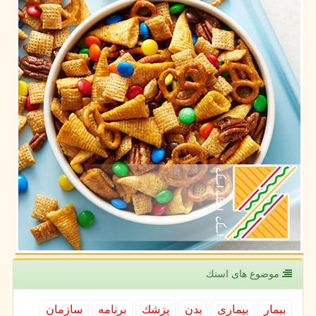
موضوع های اسنك
بیمار
بیماری
بدن
پزشك
برنامه
سازمان