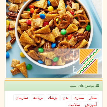
موضوع های اسنك
بیمار
بیماری
بدن
پزشك
برنامه
سازمان
آموزش
سلامت