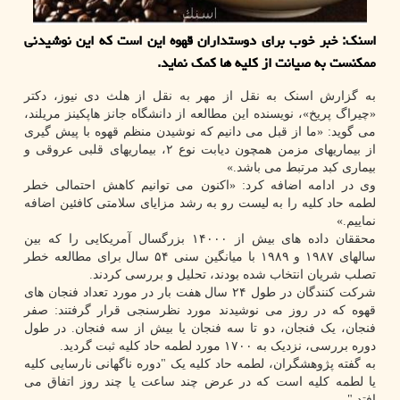
اسنک: خبر خوب برای دوستداران قهوه این است که این نوشیدنی
ممکنست به صیانت از کلیه ها کمک نماید.
به گزارش اسنک به نقل از مهر به نقل از هلث دی نیوز، دکتر
«چیراگ پریخ»، نویسنده این مطالعه از دانشگاه جانز هاپکینز مریلند،
می گوید: «ما از قبل می دانیم که نوشیدن منظم قهوه با پیش گیری
از بیماریهای مزمن همچون دیابت نوع ۲، بیماریهای قلبی عروقی و
بیماری کبد مرتبط می باشد.»
وی در ادامه اضافه کرد: «اکنون می توانیم کاهش احتمالی خطر
لطمه حاد کلیه را به لیست رو به رشد مزایای سلامتی کافئین اضافه
نماییم.»
محققان داده های بیش از ۱۴۰۰۰ بزرگسال آمریکایی را که بین
سالهای ۱۹۸۷ و ۱۹۸۹ با میانگین سنی ۵۴ سال برای مطالعه خطر
تصلب شریان انتخاب شده بودند، تحلیل و بررسی کردند.
شرکت کنندگان در طول ۲۴ سال هفت بار در مورد تعداد فنجان های
قهوه که در روز می نوشیدند مورد نظرسنجی قرار گرفتند: صفر
فنجان، یک فنجان، دو تا سه فنجان یا بیش از سه فنجان. در طول
دوره بررسی، نزدیک به ۱۷۰۰ مورد لطمه حاد کلیه ثبت گردید.
به گفته پژوهشگران، لطمه حاد کلیه یک "دوره ناگهانی نارسایی کلیه
یا لطمه کلیه است که در عرض چند ساعت یا چند روز اتفاق می
افتد."