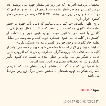
محققان دریافتند افرادی که هر روز هر مقدار قهوه می نوشند، ۱۵
درصد کمتر در معرض خطر لطمه حاد کلیوی قرار دارند و افرادی که
دو تا سه فنجان در روز می نوشند، ۲۲ تا ۲۳ درصد در معرض خطر
کمتری قرار دارند.
پریخ اظهار داشت: «ما گمان می نماییم که دلیل تأثیر قهوه بر خطر
لطمه حاد کلیوی ممکنست این باشد که ترکیبات فعال بیولوژیکی با
کافئین یا فقط خود کافئین موجب بهبود عبور خون و استفاده از
اکسیژن در کلیه ها می شود. عملکرد خوب کلیه و مقاومت در مقابل
لطمه حاد کلیوی به وجود خون و اکسیژن مداوم بستگی دارد.»
تحقیقات بیشتری لازم است تا مشخص شود قهوه چگونه می تواند از
کلیه ها محافظت کند. پژوهشگران خاطرنشان کردند که افزودن شیر،
خامه یا شکر نیز می تواند بر خطر ابتلاء به لطمه حاد کلیوی تأثیر
بگذارد و نیاز به تحقیقات بیشتری دراین زمینه است.
اما تحقیقاتی که ماه گذشته منتشر گردید نشان داد که افزودن
مقداری شکر به قهوه همچنان با کاهش خطر مرگ زودرس مرتبط
می باشد.
منبع:
snacu.ir
1401/03/23
10:04:57