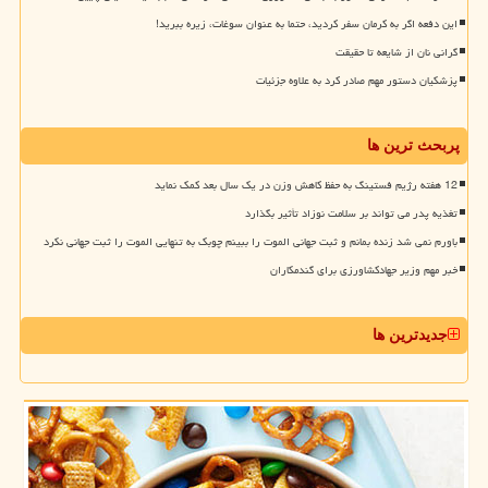
این دفعه اگر به کرمان سفر کردید، حتما به عنوان سوغات، زیره ببرید!
گرانی نان از شایعه تا حقیقت
پزشکیان دستور مهم صادر کرد به علاوه جزئیات
پربحث ترین ها
12 هفته رژیم فستینگ به حفظ کاهش وزن در یک سال بعد کمک نماید
تغذیه پدر می تواند بر سلامت نوزاد تأثیر بگذارد
باورم نمی شد زنده بمانم و ثبت جهانی الموت را ببینم چوبک به تنهایی الموت را ثبت جهانی نکرد
خبر مهم وزیر جهادکشاورزی برای گندمکاران
جدیدترین ها