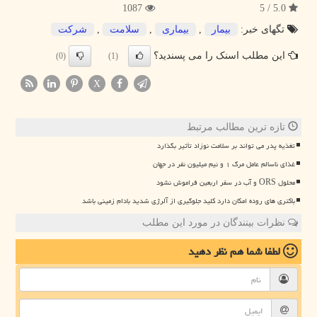
1087
5.0 / 5
تگهای خبر:
بیمار
,
بیماری
,
سلامت
,
شركت
این مطلب اسنک را می پسندید؟
(0)
(1)
X
تازه ترین مطالب مرتبط
تغذیه پدر می تواند بر سلامت نوزاد تأثیر بگذارد
غذای ناسالم عامل مرگ ۱ و نیم میلیون نفر در جهان
محلول ORS و آب در سفر اربعین فراموش نشود
باکتری های روده امکان دارد کلید جلوگیری از آلرژی شدید بادام زمینی باشد
نظرات بینندگان در مورد این مطلب
لطفا شما هم
نظر دهید