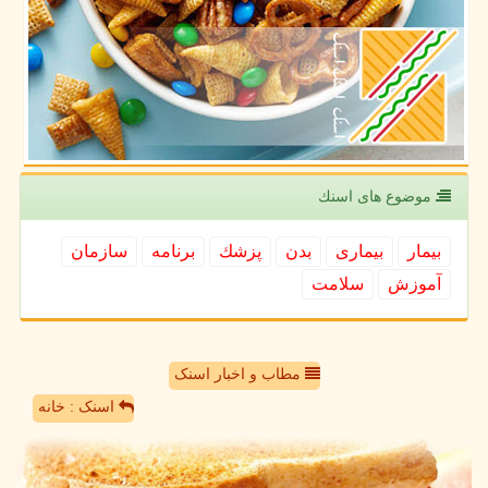
موضوع های اسنك
بیمار
بیماری
بدن
پزشك
برنامه
سازمان
آموزش
سلامت
مطاب و اخبار اسنک
اسنک : خانه