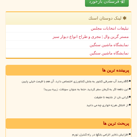
فرستادن بازخورد
لینک دوستان اسنك
تبلیغات انتخابات مجلس
مستر گرین وال | مجری و طراح انواع دیوار سبز
نمایشگاه ماشین سنگین
نمایشگاه ماشین سنگین
پربیننده ترین ها
85درصد آب مصرفی کشور به بخش کشاورزی اختصاص دارد، آن هم با قیمت خیلی پایین
این دفعه اگر به کرمان سفر کردید، حتما به عنوان سوغات، زیره ببرید!
گرانی نان از شایعه تا حقیقت
از اختلال هرزه خواری چه می دانید
پربحث ترین ها
افزایش ذخایر الزامی بانکها در راه کنترل تورم