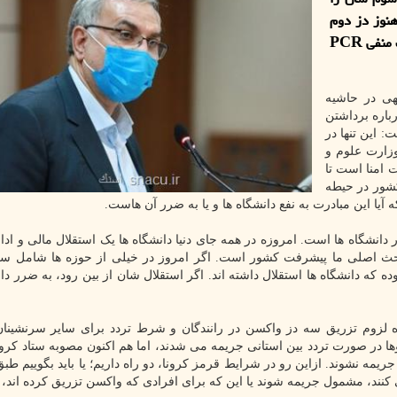
هنوز دز دوم
شان را تزریق نکرده اند، اگر جریمه شدند، با عرضه تست منفی PCR
هی در حاشیه
رباره برداشتن
 این تنها در
وزارت علوم و
 امنا است تا
کشور در حیطه
که آیا این مبادرت به نفع دانشگاه ها و یا به ضرر آن هاست.
انشگاه ها است. امروزه در همه جای دنیا دانشگاه ها یک استقلال مالی و ادار
حث اصلی ما پیشرفت کشور است. اگر امروز در خیلی از حوزه ها شامل سل
وده که دانشگاه ها استقلال داشته اند. اگر استقلال شان از بین رود، به ضرر دا
اره لزوم تزریق سه دز واکسن در رانندگان و شرط تردد برای سایر سرنشینان
در صورت تردد بین استانی جریمه می شدند، اما هم اکنون مصوبه ستاد کرونا
ه نشوند. ازاین رو در شرایط قرمز کرونا، دو راه داریم؛ یا باید بگوییم طب
نند، مشمول جریمه شوند یا این که برای افرادی که واکسن تزریق کرده اند، 