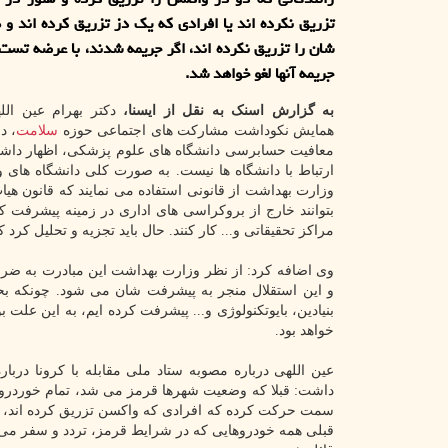
تزریق نکرده اند یا افرادی که یک دز تزریق کرده اند و 
جریمه آنها لغو خواهد شد.
به گزارش اسنک به نقل از ایسنا،
دکتر بهرام عین الل
همایش نکوداشت مشارکت های اجتماعی حوزه
سلامت
، د
معافیت حسابرسی دانشگاه های علوم پزشکی، اظهار داشت:
ارتباط با دانشگاه ها نیست. به صورت کلی دانشگاه های 
وزارت بهداشت از قانونی استفاده می نمایند که قانون هیات
بتوانند خارج از بروکراسی های اداری در زمینه پیشرفت 
مراکز تحقیقاتی و... کار کنند. حال باید تجزیه و تحلیل کرد 
وی اضافه کرد: از نظر وزارت بهداشت این مبادرت به ضرر د
و این استقلال منجر به پیشرفت شان می شود. چونکه ب
بنیادین، بایوتکنولوژی و... پیشرفت کرده ایم، به این علت ب
خواهد بود.
عین اللهی درباره مصوبه ستاد ملی مقابله با کرونا درب
داشت: قبلا که وضعیت شهرها قرمز می شد، تمام خوردروها 
سمت حرکت کرده که افرادی که واکسن تزریق کرده اند، جریم
قبلی همه خودروهایی که در شرایط قرمز، تردد و سفر می ک