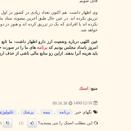
قائل شویم.
وی اظهار داشت: هم اکنون تعداد زیادی در کشور دز اول و
تزریق نکرده اند. در عین حال طبق آخرین مصوبه ستاد ملی
خواهد شد.
عین اللهی درباره وضعیت ارز دارو اظهار داشت: ما تا
امروز بامداد مجلس بودیم که
برنامه
های ما را در صورت حذ
باید هزینه آنرا بدهند. ازاین رو منابع مالی ناشی از حذف ارز ر
منبع:
اسنك
1400/12/16
09:16:38
تگهای خبر:
برنامه
,
بیمه
,
پزشك
,
تكنولوژی
این مطلب اسنک را می پسندید؟
(0)
(1)