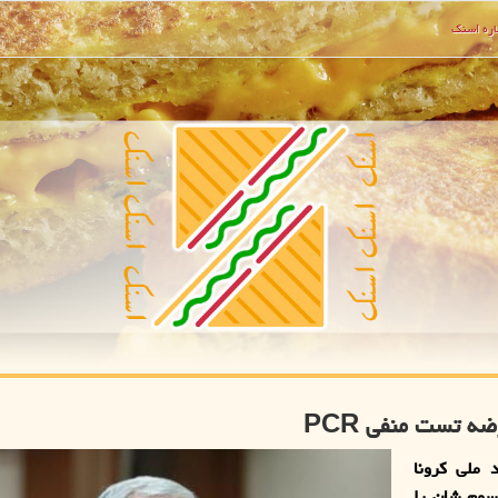
ره اسنك
ضه تست منفی PCR
 ملی کرونا
سوم شان را