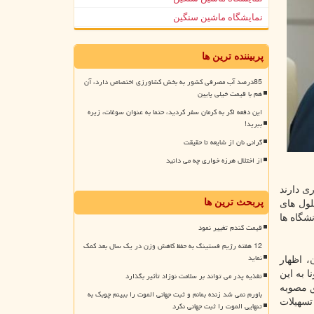
نمایشگاه ماشین سنگین
پربیننده ترین ها
85درصد آب مصرفی کشور به بخش کشاورزی اختصاص دارد، آن
هم با قیمت خیلی پایین
این دفعه اگر به کرمان سفر کردید، حتما به عنوان سوغات، زیره
ببرید!
گرانی نان از شایعه تا حقیقت
از اختلال هرزه خواری چه می دانید
ی دارند
پربحث ترین ها
ول های
نشگاه ها
قیمت گندم تغییر نمود
12 هفته رژیم فستینگ به حفظ کاهش وزن در یک سال بعد کمک
نماید
، اظهار
 به این
تغذیه پدر می تواند بر سلامت نوزاد تأثیر بگذارد
ق مصوبه
باورم نمی شد زنده بمانم و ثبت جهانی الموت را ببینم چوبک به
تسهیلات
تنهایی الموت را ثبت جهانی نکرد