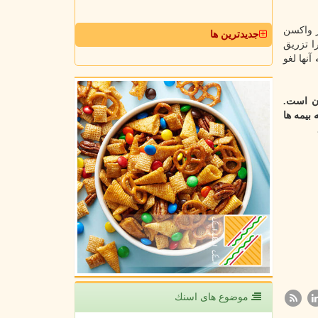
ز واکسن
جدیدترین ها
ا تزریق
شان را تزریق نکرده اند، اگر جریمه شدند، با عرضه تست منفی PCR جریمه آنها لغو
آن است.
بیمه ها
موضوع های اسنك