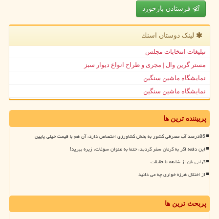
فرستادن بازخورد
لینک دوستان اسنك
تبلیغات انتخابات مجلس
مستر گرین وال | مجری و طراح انواع دیوار سبز
نمایشگاه ماشین سنگین
نمایشگاه ماشین سنگین
پربیننده ترین ها
85درصد آب مصرفی کشور به بخش کشاورزی اختصاص دارد، آن هم با قیمت خیلی پایین
این دفعه اگر به کرمان سفر کردید، حتما به عنوان سوغات، زیره ببرید!
گرانی نان از شایعه تا حقیقت
از اختلال هرزه خواری چه می دانید
پربحث ترین ها