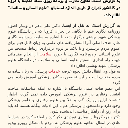
به گزارش اسنك معاون نظارت و برنامه ریزی ستاد مقابله با كرونا
در كلانشهر تهران از طریق اندازه انستیتو ˮعلوم انسانی و سلامتˮ
اطلاع داد.
به گزارش اسنک به نقل از ایسنا،
دکتر علی باهر در وبینار اصول
روزنامه نگاری علم با نگاهی بر بحران کرونا که در دانشگاه علوم
پزشکی شهید بهشتی برگزار شد، با اشاره به سابقه روزنامه نگاری
علم، هدف اصلی آنرا انتشار یافته های علمی به زبان قابل فهم برای
عموم مردم برشمرد و با تاکید بر لزوم برقراری ارتباط منسجم بین
علوم انسانی و روزنامه نگاری با حوزه
سلامت
از انجام مقدماتی
جهت راه اندازی انستیتو علوم انسانی و سلامت در دانشگاه علوم
پزشکی شهید بهشتی اطلاع داد.
به قول وی انتقال دانش نحوه عرضه
خدمات
پزشکی به زبان ساده به
مردم ضعیف است و این تخصص به کادر پزشکی آموزش داده نمی
گردد.
این عضو هیات علمی دانشگاه با اشاره به اینکه متاسفانه مباحث
اقتصاد رفتاری در علوم پزشکی آموزش داده نمی گردد، اظهار
داشت: ازاین رو یک گپ و خلا بین علوم رفتاری و علوم پزشکی
وجود دارد و دانشجویان پزشکی هم با این ادبیات بیگانه هستند که باید
برای رفع آن راهکار مناسبی اندیشیده شود.
دکتر باهر، کرونا را بیماری نوپدیدی ذکر کرد و اضافه کرد: در شرایط
عادی در انتقال مفاهیم علوم پزشکی به مردم با مشکل روبرو بودیم