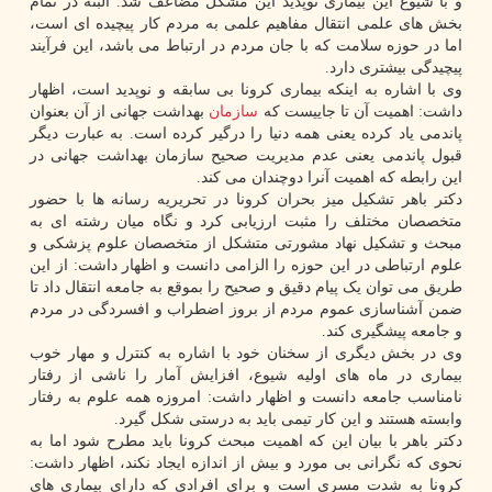
و با شیوع این بیماری نوپدید این مشکل مضاعف شد. البته در تمام
بخش های علمی انتقال مفاهیم علمی به مردم کار پیچیده ای است،
اما در حوزه سلامت که با جان مردم در ارتباط می باشد، این فرآیند
پیچیدگی بیشتری دارد.
وی با اشاره به اینکه بیماری کرونا بی سابقه و نوپدید است، اظهار
داشت: اهمیت آن تا جاییست که
سازمان
بهداشت جهانی از آن بعنوان
پاندمی یاد کرده یعنی همه دنیا را درگیر کرده است. به عبارت دیگر
قبول پاندمی یعنی عدم مدیریت صحیح سازمان بهداشت جهانی در
این رابطه که اهمیت آنرا دوچندان می کند.
دکتر باهر تشکیل میز بحران کرونا در تحریریه رسانه ها با حضور
متخصصان مختلف را مثبت ارزیابی کرد و نگاه میان رشته ای به
مبحث و تشکیل نهاد مشورتی متشکل از متخصصان علوم پزشکی و
علوم ارتباطی در این حوزه را الزامی دانست و اظهار داشت: از این
طریق می توان یک پیام دقیق و صحیح را بموقع به جامعه انتقال داد تا
ضمن آشناسازی عموم مردم از بروز اضطراب و افسردگی در مردم
و جامعه پیشگیری کند.
وی در بخش دیگری از سخنان خود با اشاره به کنترل و مهار خوب
بیماری در ماه های اولیه شیوع، افزایش آمار را ناشی از رفتار
نامناسب جامعه دانست و اظهار داشت: امروزه همه علوم به رفتار
وابسته هستند و این کار تیمی باید به درستی شکل گیرد.
دکتر باهر با بیان این که اهمیت مبحث کرونا باید مطرح شود اما به
نحوی که نگرانی بی مورد و بیش از اندازه ایجاد نکند، اظهار داشت:
کرونا به شدت مسری است و برای افرادی که دارای بیماری های