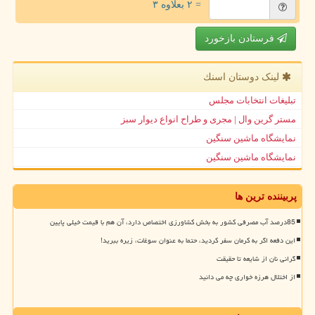
= ۲ بعلاوه ۳
فرستادن بازخورد
لینک دوستان اسنك
تبلیغات انتخابات مجلس
مستر گرین وال | مجری و طراح انواع دیوار سبز
نمایشگاه ماشین سنگین
نمایشگاه ماشین سنگین
پربیننده ترین ها
85درصد آب مصرفی کشور به بخش کشاورزی اختصاص دارد، آن هم با قیمت خیلی پایین
این دفعه اگر به کرمان سفر کردید، حتما به عنوان سوغات، زیره ببرید!
گرانی نان از شایعه تا حقیقت
از اختلال هرزه خواری چه می دانید