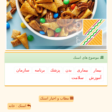
موضوع های اسنك
بیمار
بیماری
بدن
پزشك
برنامه
سازمان
آموزش
سلامت
مطاب و اخبار اسنک
اسنک : خانه