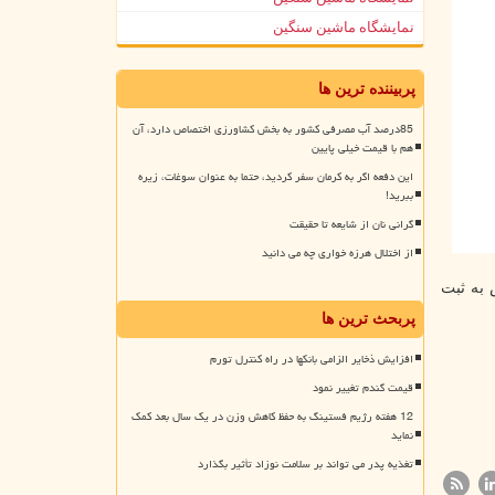
نمایشگاه ماشین سنگین
پربیننده ترین ها
85درصد آب مصرفی کشور به بخش کشاورزی اختصاص دارد، آن
هم با قیمت خیلی پایین
این دفعه اگر به کرمان سفر کردید، حتما به عنوان سوغات، زیره
ببرید!
گرانی نان از شایعه تا حقیقت
از اختلال هرزه خواری چه می دانید
ودا ۱۳ میلیون مورد مبتلاشدن به کووید۱۹ در انگلیس به ثبت
پربحث ترین ها
افزایش ذخایر الزامی بانکها در راه کنترل تورم
قیمت گندم تغییر نمود
12 هفته رژیم فستینگ به حفظ کاهش وزن در یک سال بعد کمک
نماید
تغذیه پدر می تواند بر سلامت نوزاد تأثیر بگذارد