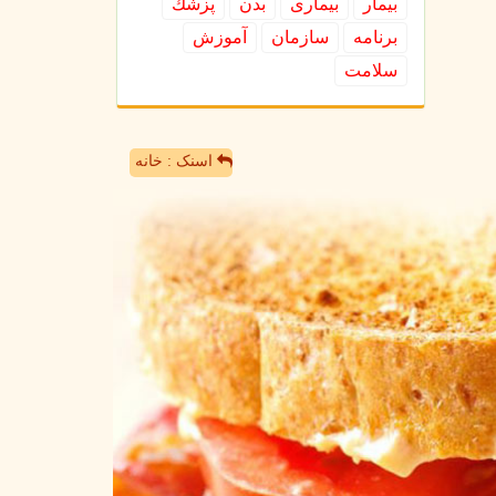
بیمار
بیماری
بدن
پزشك
برنامه
سازمان
آموزش
سلامت
اسنک : خانه