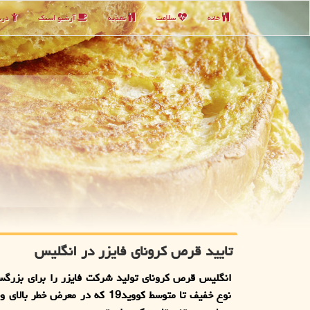
خانه
سلامت
تغذیه
آرشیو اسنك
دربا
تایید قرص کرونای فایزر در انگلیس
انگلیس قرص کرونای تولید شرکت فایزر را برای بزرگسال
نوع خفیف تا متوسط​​ کووید19 که در معرض خط