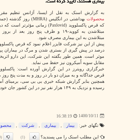
بیماری هستند، تایید کرده است.
به گزارش اسنک به نقل از ایسنا، آژانس تنظیم مقرر
محصولات
بهداشتی در انگلیس (MHRA) روز گ
که قرص پاکسلووید (Paxlovid) زمانی مؤثرتر ا
مبتلاشدن به کووید-۱۹ و ظرف پنج روز بعد از 
مبتلاشدن به این بیماری مصرف شود.
درصد در پیش گیری از بستری شدن و مرگ در بیماران پر
موثر است. همین طور بگفته این شرکت، این دارو اثربخ
مقابل سویه اٌمیکرون نیز حفظ می نماید.
خبرگزاری رویترز در این گزارش آورده است: پاکسلوو
قرص جداگانه و به میزان دو بار در روز و به مدت پنج رو
رسیده و نزدیک به ۱۴۹ هزار نفر نیز در این کشور جان خودرا بر اثر عوارض مبتلاشدن به این بیماری از دست داده اند.
1400/10/11
16:38:19
تگهای خبر:
بیمار
,
بیماری
,
شركت
,
محصول
این مطلب اسنک را می پسندید؟
(0)
(1)