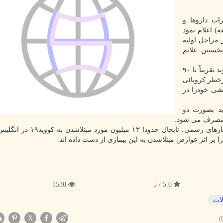
ات داروها و
ذشته (جمعه) اعلام نمود
ست که در مراحل اولیه
بروز نخستین علایم
پیش از این نیز شرکت فایزر اعلام نمود که قرص پاکسلووید تقریباً تا ۹۰
خطر کرونائی
شی خودرا در
ید بصورت دو
ز مصرف می شود.
همچنین بنابر گزارش شبکه خبری بی بی سی، برمبنای آمارهای رسمی، تابحال حد
1538
5.0 / 5
ات
X