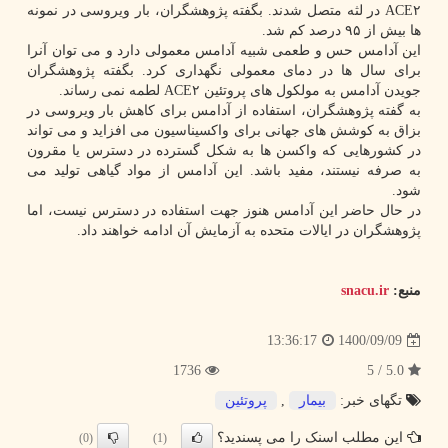
ACE۲ در لثه متصل شدند. بگفته پژوهشگران، بار ویروسی در نمونه
ها بیش از ۹۵ درصد کم شد.
این آدامس حس و طعمی شبیه آدامس معمولی دارد و می توان آنرا
برای سال ها در دمای معمولی نگهداری کرد. بگفته پژوهشگران
جویدن آدامس به مولکول های پروتئین ACE۲ لطمه نمی رساند.
به گفته پژوهشگران، استفاده از آدامس برای کاهش بار ویروسی در
بزاق به کوشش های جهانی برای واکسیناسیون می افزاید و می تواند
در کشورهایی که واکسن ها به شکل گسترده در دسترس یا مقرون
به صرفه نیستند، مفید باشد. این آدامس از مواد گیاهی تولید می
شود.
در حال حاضر این آدامس هنوز جهت استفاده در دسترس نیست، اما
پژوهشگران در ایالات متحده به آزمایش آن ادامه خواهند داد.
منبع:
snacu.ir
1400/09/09
13:36:17
1736
5.0 / 5
تگهای خبر:
بیمار
,
پروتئین
این مطلب اسنک را می پسندید؟
(0)
(1)