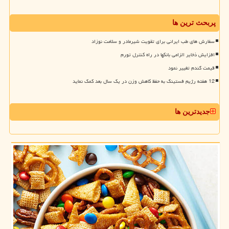
پربحث ترین ها
سفارش های طب ایرانی برای تقویت شیرمادر و سلامت نوزاد
افزایش ذخایر الزامی بانکها در راه کنترل تورم
قیمت گندم تغییر نمود
12 هفته رژیم فستینگ به حفظ کاهش وزن در یک سال بعد کمک نماید
جدیدترین ها