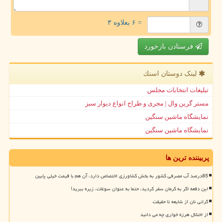
= ۶ بعلاوه ۳
فرستادن بازخورد
لینک دوستان اسنك
تبلیغات انتخابات مجلس
مستر گرین وال | مجری و طراح انواع دیوار سبز
نمایشگاه ماشین سنگین
نمایشگاه ماشین سنگین
پربیننده ترین ها
85درصد آب مصرفی کشور به بخش کشاورزی اختصاص دارد، آن هم با قیمت خیلی پایین
این دفعه اگر به کرمان سفر کردید، حتما به عنوان سوغات، زیره ببرید!
گرانی نان از شایعه تا حقیقت
از اختلال هرزه خواری چه می دانید