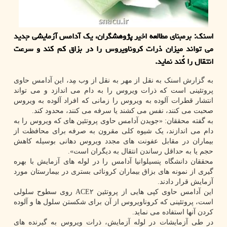
اسنک: برمبنای مطالعه اخیر پژوهشگران، یک آدامس آزمایشی جدید
می تواند میزان ذرات کروناویروس را در بزاق کم کند و سرعت
انتقال را کُند نماید.
به گزارش اسنک به نقل از مهر به نقل از وب مِد، این آدامس حاوی
پروتئینی است که ذرات ویروس را به دام می اندازد و می تواند
انتشار قطرات آلوده به ویروس را زمانی که افراد آلوده به ویروس
صحبت می کنند، نفس می کشند یا سرفه می کنند، محدود کند.
به گفته محققان: «جویدن آدامس حاوی پروتئین های که ویروس را به
دام می اندازند، یک شیوه کلی مقرون به صرفه برای محافظت از
بیماران در مقابل عفونت های مجدد ویروس دهانی بوسیله کاهش
حجم یا به حداقل رساندن انتقال به دیگران است».
محققان دانشگاه پنسیلوانیا آدامس را در لوله های آزمایش با بهره
گیری از نمونه های بزاق بیماران کرونائی بستری در بیمارستان مورد
آزمایش قرار دادند.
این آدامس حاوی کپی هایی از پروتئین ACE۲ روی سطوح سلولی
است، پروتئینی که کروناویروس از آن برای شکستن سلول ها و آلوده
کردن آنها استفاده می نماید.
در طی آزمایشات در لوله آزمایش، ذرات ویروس به گیرنده های