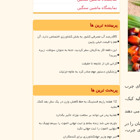
نمایشگاه ماشین سنگین
پربیننده ترین ها
85درصد آب مصرفی کشور به بخش کشاورزی اختصاص دارد، آن
هم با قیمت خیلی پایین
این دفعه اگر به کرمان سفر کردید، حتما به عنوان سوغات، زیره
ببرید!
گرانی نان از شایعه تا حقیقت
پزشکیان دستور مهم صادر کرد به علاوه جزئیات
های چرب
پربحث ترین ها
ید کیک،
12 هفته رژیم فستینگ به حفظ کاهش وزن در یک سال بعد کمک
نماید
می دهند
تغذیه پدر می تواند بر سلامت نوزاد تأثیر بگذارد
باورم نمی شد زنده بمانم و ثبت جهانی الموت را ببینم چوبک به
ن را در
تنهایی الموت را ثبت جهانی نکرد
معرض این اسیدهای چرب،
خبر مهم وزیر جهادکشاورزی برای گندمکاران