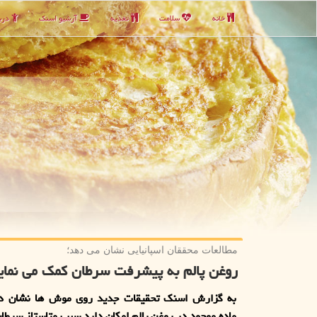
خانه
سلامت
تغذیه
آرشیو اسنك
دربا
مطالعات محققان اسپانیایی نشان می دهد؛
روغن پالم به پیشرفت سرطان کمک می نمای
به گزارش اسنک تحقیقات جدید روی موش ها نشان د
ماده موجود در روغن پالم امکان دارد سبب متاستاز سرطا