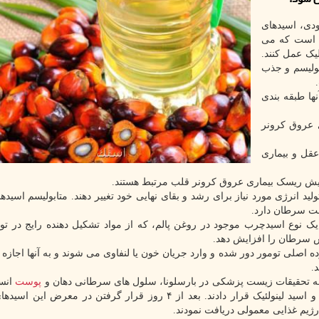
ودی، اسیدهای
 است که می
یک عمل کنند.
بولیسم و جذب
ها طبقه بندی
 عروق کرونر
قل و بیماری
ایش ریسک بیماری عروق کرونر قلب مرتبط هستند.
د انرژی مورد نیاز برای رشد و بقای نهایی خود تغییر دهند. متابولیسم اسید
فت سرطان دارد.
یک نوع اسیدچرب موجود در روغن پالم، که از مواد تشکیل دهنده رایج در تول
ش سرطان را افزایش دهد.
 اصلی تومور دور شده و وارد جریان خون یا لنفاوی می شوند و به آنها اجازه 
.
سسه تحقیقات زیست پزشکی در بارسلونا، سلول های سرطانی دهان و
پوست
انسا
معرض سه ماده غذایی حاوی اسید پالمیتیک، اسید اولئیک و اسید لینولئیک قرار دادند. بعد از ۴ روز قرار گرفتن در 
ژیم غذایی معمولی دریافت نمودند.