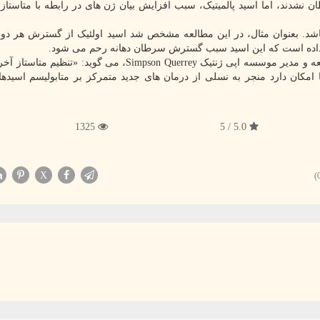
نشدند، اما اسید پالمیتیک، سبب افزایش بیان ژن های در رابطه با متاستاز و
باشد. بعنوان مثال، در این مطالعه مشخص شد اسید اولئیک از گسترش هر د
 داده است که این اسید سبب گسترش سرطان دهانه رحم می شود.
پروفسور «علی شیلاتی فرد»، یکی از نویسندگان این مطالعه و مدیر موسسه اپی ژنتیک Simpson Querrey، می گوید
مکان دارد منجر به نسلی از درمان های جدید متمرکز بر متابولیسم اسید
1325
5.0 / 5
X