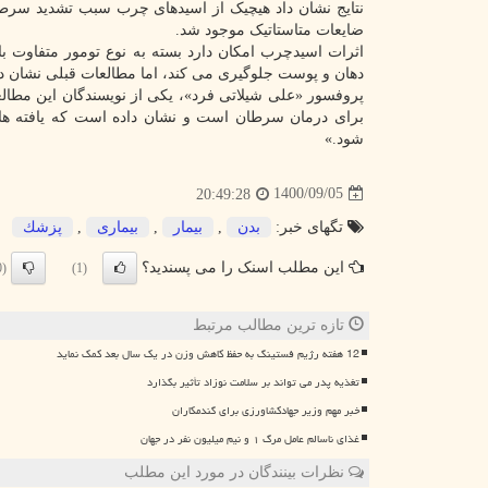
نتایج نشان داد هیچیک از اسیدهای چرب سبب تشدید سرطان 
ضایعات متاستاتیک موجود شد.
اثرات اسیدچرب امکان دارد بسته به نوع تومور متفاوت 
دهان و پوست جلوگیری می کند، اما مطالعات قبلی نشان
برای درمان سرطان است و نشان داده است که یافته ها ا
شود.»
1400/09/05
20:49:28
تگهای خبر:
بدن
,
بیمار
,
بیماری
,
پزشك
این مطلب اسنک را می پسندید؟
(0)
(1)
تازه ترین مطالب مرتبط
12 هفته رژیم فستینگ به حفظ کاهش وزن در یک سال بعد کمک نماید
تغذیه پدر می تواند بر سلامت نوزاد تأثیر بگذارد
خبر مهم وزیر جهادکشاورزی برای گندمکاران
غذای ناسالم عامل مرگ ۱ و نیم میلیون نفر در جهان
نظرات بینندگان در مورد این مطلب