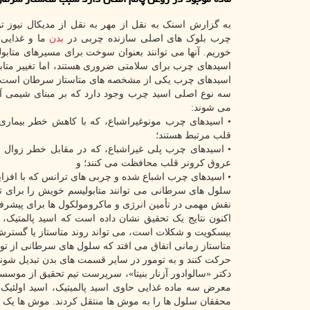
به گزارش اسنک به نقل از مهر به نقل از مدیکال نیوز ت
چرب بلوک های اصلی سازنده چربی در
بدن
ما و غذایی
خوریم. آنها می توانند بعنوان سوخت برای مسیرهای متابول
اسیدهای چرب برای سلامتی ضروری هستند، اما تغییر متا
اسیدهای چرب یکی از مشخصه های متاستاز سرطان است.
سه نوع اصلی اسید چرب وجود دارد که بر مبنای شیمی آن
می شوند:
• اسیدهای چرب مونوغیراشباع، که با کاهش خطر بیماری
قلب مرتبط هستند؛
• اسیدهای چرب پلی غیراشباع، که در مقابل خطر زوال ع
عروق کرونر قلب محافظت می کنند؛ و
• اسیدهای چرب اشباع شده و چربی های ترانس که با افز
سلول های سرطانی می توانند متابولیسم خویش را برای تولی
نقش مهمی در تأمین انرژی و ماکرومولکول ها برای پیشر
اکنون نتایج یک تحقیق نشان داده است که اسید پالمتیک، 
بیسکویت و شکلات است، می تواند روند متاستاز یا گستر
متاستاز زمانی اتفاق می افتد که سلول های سرطانی از توده
حرکت کنند و به تومور در سایر قسمت های بدن تبدیل شوند
دکتر «سالوادور آزنار بنیتا»، سرپرست تیم تحقیق از مو
محققان سلول ها را به موش ها منتقل کردند. موش ها یک ر