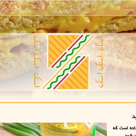
ره اسنك
د
اده است که
ن شود.