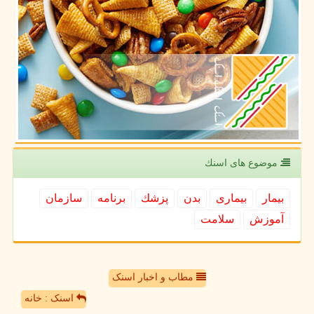
موضوع های اسنك
بیمار
بیماری
بدن
پزشك
برنامه
سازمان
آموزش
سلامت
مطاب و اخبار اسنک
اسنک : خانه