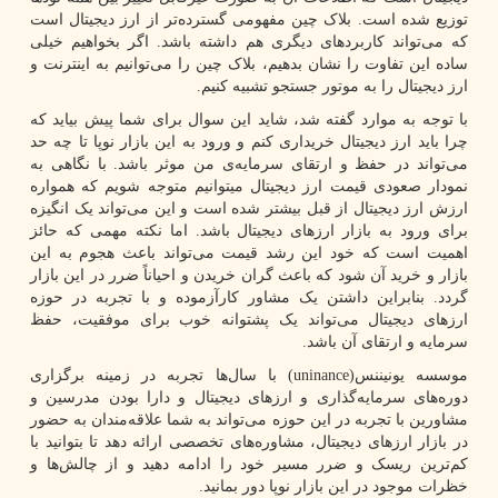
توزیع شده است. بلاک چین مفهومی گسترده‌تر از ارز دیجیتال است
که می‌تواند کاربردهای دیگری هم داشته باشد. اگر بخواهیم خیلی
ساده این تفاوت را نشان بدهیم، بلاک چین را می‌توانیم به اینترنت و
ارز دیجیتال را به موتور جستجو تشبیه کنیم.
با توجه به موارد گفته شد، شاید این سوال برای شما پیش بیاید که
چرا باید ارز دیجیتال خریداری کنم و ورود به این بازار نوپا تا چه حد
می‌تواند در حفظ و ارتقای سرمایه‌ی من موثر باشد. با نگاهی به
نمودار صعودی قیمت ارز دیجیتال میتوانیم متوجه شویم که همواره
ارزش ارز دیجیتال از قبل بیشتر شده است و این می‌تواند یک انگیزه
برای ورود به بازار ارزهای دیجیتال باشد. اما نکته مهمی ‌که حائز
اهمیت است که خود این رشد قیمت می‌تواند باعث هجوم به این
بازار و خرید آن شود که باعث گران خریدن و احیاناً ضرر در این بازار
گردد. بنابراین داشتن یک مشاور کارآزموده و با تجربه در حوزه
ارزهای دیجیتال می‌تواند یک پشتوانه خوب برای موفقیت، حفظ
سرمایه و ارتقای آن باشد.
موسسه یونیننس(
uninance
) با سال‌ها تجربه در زمینه برگزاری
دوره‌های سرمایه‌گذاری و ارزهای دیجیتال و دارا بودن مدرسین و
مشاورین با تجربه در این حوزه می‌تواند به شما علاقه‌مندان به حضور
در بازار ارزهای دیجیتال، مشاوره‌های تخصصی ارائه دهد تا بتوانید با
کم‌ترین ریسک و ضرر مسیر خود را ادامه دهید و از چالش‌ها و
خظرات موجود در این بازار نوپا دور بمانید.