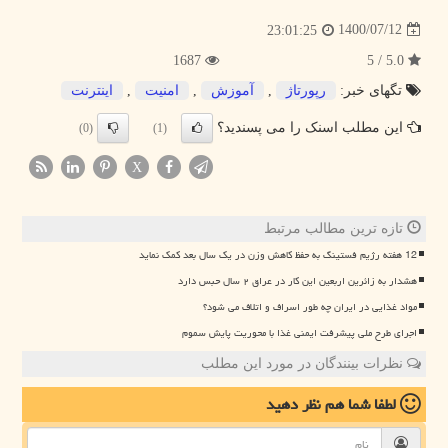
1400/07/12
23:01:25
1687
5.0 / 5
تگهای خبر:
رپورتاژ
,
آموزش
,
امنیت
,
اینترنت
این مطلب اسنک را می پسندید؟
(0)
(1)
X
تازه ترین مطالب مرتبط
12 هفته رژیم فستینگ به حفظ کاهش وزن در یک سال بعد کمک نماید
هشدار به زائرین اربعین این کار در عراق ۲ سال حبس دارد
مواد غذایی در ایران چه طور اسراف و اتلاف می شود؟
اجرای طرح ملی پیشرفت ایمنی غذا با محوریت پایش سموم
نظرات بینندگان در مورد این مطلب
لطفا شما هم
نظر دهید