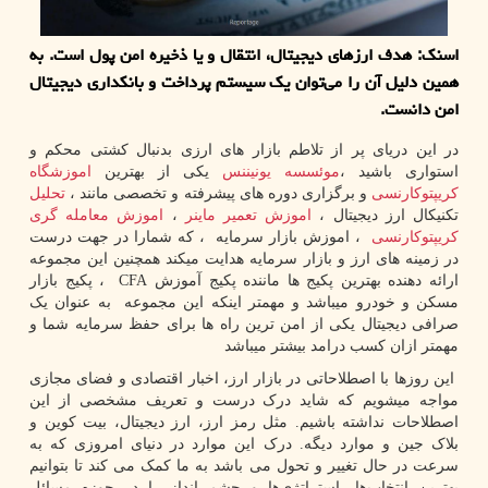
اسنک: هدف ارزهای دیجیتال، انتقال و یا ذخیره امن پول است. به
همین دلیل آن را می‌توان یک سیستم پرداخت و بانکداری دیجیتال
امن دانست.
در این دریای پر از تلاطم بازار های ارزی بدنبال کشتی محکم و
استواری باشید ،
موئسسه یونیننس
یکی از بهترین
اموزشگاه
کریپتوکارنسی
و برگزاری دوره های پیشرفته و تخصصی مانند ،
تحلیل
تکنیکال ارز دیجیتال ،
اموزش تعمیر ماینر
،
اموزش معامله گری
کریپتوکارنسی
، اموزش بازار سرمایه ، که شمارا در جهت درست
در زمینه های ارز و بازار سرمایه هدایت میکند همچنین این مجموعه
ارائه دهنده بهترین پکیج ها ماننده پکیج آموزش
CFA
، پکیج بازار
مسکن و خودرو میباشد و مهمتر اینکه این مجموعه به عنوان یک
صرافی دیجیتال یکی از امن ترین راه ها برای حفظ سرمایه شما و
مهمتر ازان کسب درامد بیشتر میباشد
این روزها با اصطلاحاتی در بازار ارز، اخبار اقتصادی و فضای مجازی
مواجه میشویم که شاید درک درست و تعریف مشخصی از این
اصطلاحات نداشته باشیم. مثل رمز ارز، ارز دیجیتال، بیت کوین و
بلاک جین و موارد دیگه. درک این موارد در دنیای امروزی که به
سرعت در حال تغییر و تحول می باشد به ما کمک می کند تا بتوانیم
بهترین انتخاب‌ها، استراتژی‌ها و چشم انداز را در حوزه مسائل