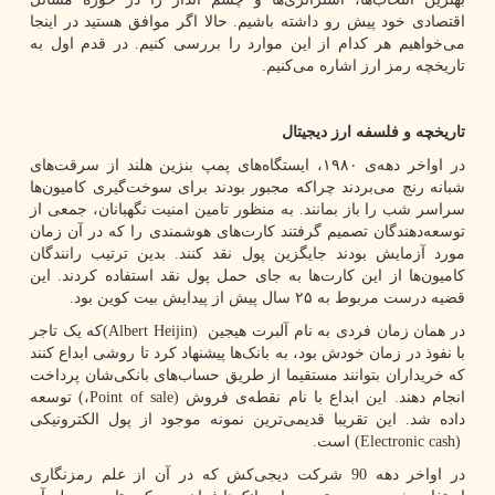
اقتصادی خود پیش رو داشته باشیم. حالا اگر موافق هستید در اینجا
می‌خواهیم هر کدام از این موارد را بررسی کنیم. در قدم اول به
تاریخچه رمز ارز اشاره می‌کنیم.
تاریخچه و فلسفه ارز دیجیتال
در اواخر دهه‌ی ۱۹۸۰، ایستگاه‌های پمپ بنزین هلند از سرقت‌های
شبانه رنج می‌بردند چراکه مجبور بودند برای سوخت‌گیری کامیون‌ها
سراسر شب را باز بمانند. به منظور تامین امنیت نگهبانان، جمعی از
توسعه‌دهندگان تصمیم گرفتند کارت‌های هوشمندی را که در آن زمان
مورد آزمایش بودند جایگزین پول نقد کنند. بدین ترتیب رانندگان
کامیون‌ها از این کارت‌ها به جای حمل پول نقد استفاده کردند. این
قضیه درست مربوط به ۲۵ سال پیش از پیدایش بیت کوین بود.
در همان زمان فردی به نام آلبرت هیجین
(Albert Heijin)
که یک تاجر
با نفوذ در زمان خودش بود، به بانک‌ها پیشنهاد کرد تا روشی ابداع کنند
که خریداران بتوانند مستقیما از طریق حساب‌های بانکی‌شان پرداخت
انجام دهند. این ابداع با نام نقطه‌ی فروش
Point of sale)
،
(
توسعه
داده شد. این تقریبا قدیمی‌ترین نمونه موجود از پول الکترونیکی
(Electronic cash)
است.
در اواخر دهه 90 شرکت دیجی‌کش که در آن از علم رمزنگاری