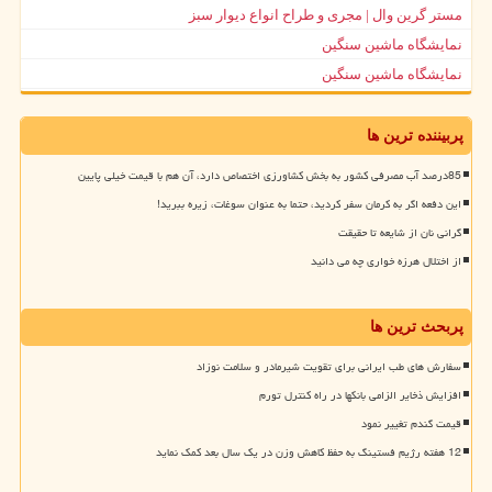
مستر گرین وال | مجری و طراح انواع دیوار سبز
نمایشگاه ماشین سنگین
نمایشگاه ماشین سنگین
پربیننده ترین ها
85درصد آب مصرفی کشور به بخش کشاورزی اختصاص دارد، آن هم با قیمت خیلی پایین
این دفعه اگر به کرمان سفر کردید، حتما به عنوان سوغات، زیره ببرید!
گرانی نان از شایعه تا حقیقت
از اختلال هرزه خواری چه می دانید
پربحث ترین ها
سفارش های طب ایرانی برای تقویت شیرمادر و سلامت نوزاد
افزایش ذخایر الزامی بانکها در راه کنترل تورم
قیمت گندم تغییر نمود
12 هفته رژیم فستینگ به حفظ کاهش وزن در یک سال بعد کمک نماید