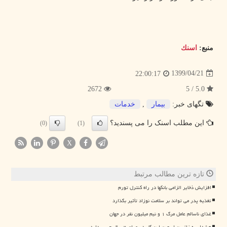
منبع:
اسنك
1399/04/21
22:00:17
2672
5.0 / 5
تگهای خبر:
بیمار
,
خدمات
این مطلب اسنک را می پسندید؟
(0)
(1)
X
تازه ترین مطالب مرتبط
افزایش ذخایر الزامی بانکها در راه کنترل تورم
تغذیه پدر می تواند بر سلامت نوزاد تأثیر بگذارد
غذای ناسالم عامل مرگ ۱ و نیم میلیون نفر در جهان
هشدار به زائرین اربعین این کار در عراق ۲ سال حبس دارد