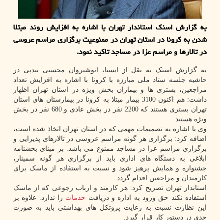
به گزارش اسنك استاندار تهران با اشاره به افزایش روند مبتلا
شدن به كرونا در استان تهران در ممنوعیت برگزاری مراسم عروسی
در تالارها و مراسم عزا در مساجد تاكید نمود.
به گزارش اسنک به نقل از ایسنا، انوشیروان محسنی بندپی در
حاشیه جلسه ستاد ملی مبارزه با کرونا با اشاره به افزایش تعداد
مراجعین، بستری ها و بیماران بخش ویژه در استان تهران اظهار
داشت: هم اکنون 3100 بیمار مبتلا به کرونا در بیمارستان های استان
تهران بستری هستند که 2200 نفر در بخش عادی و 680 نفر در بخش
ویژه هستند.
وی با اشاره به تصمیمات مهمی که در استان تهران اتخاذ شده است،
اضافه کرد: برگزاری هر گونه مراسم عروسی در تالارهای پذیرایی و
برگزاری مراسم عزا در مساجد ممنوع می باشد. بر مبنای بخشنامه
ابلاغی به دستگاه های اداری باید از برگزاری هر گونه سمینار،
جشنواره و همایش پرهیز شود و نسبت به استفاده از ماسک برای
کارمندان و مراجعین اقدام گردد.
استاندار تهران تصریح کرد: هر کارمند و ارباب رجوعی که از ماسک
استفاده نکند حق ورود به اداره و دریافت
خدمات
را ندارد. علاوه بر
این نظارت نسبت به رعایت پروتکل های بهداشتی باید به صورت
جدی در دستور کار قرار گیرد.